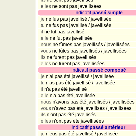
elles
ne sont pas javellisées
Niederländisch
indicatif
passé simple
Portugiesisch
je
ne fus pas javellisé / javellisée
Rumänisch
tu
ne fus pas javellisé / javellisée
Spanisch
il
ne fut pas javellisé
Nützliches
elle
ne fut pas javellisée
nous
ne fûmes pas javellisés / javellisées
vous
ne fûtes pas javellisés / javellisées
Umrechner
ils
ne furent pas javellisés
Autokennzeichen
elles
ne furent pas javellisées
Sonnenstand
indicatif
passé composé
Fahrradtouren
je
n'ai pas été javellisé / javellisée
Reisewortschatz
tu
n'as pas été javellisé / javellisée
il
n'a pas été javellisé
SPIELE
elle
n'a pas été javellisée
Geografie
nous
n'avons pas été javellisés / javellisées
Küstenquiz
vous
n'avez pas été javellisés / javellisées
Geografiequiz
ils
n'ont pas été javellisés
elles
n'ont pas été javellisées
Länderquiz
indicatif
passé antérieur
Flüsse-
je
n'eus pas été javellisé / javellisée