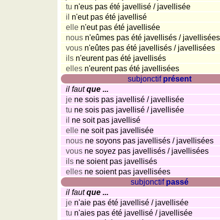
und
tu
n'eus pas été javellisé / javellisée
Städtequiz
il
n'eut pas été javellisé
Flaggen-,
elle
n'eut pas été javellisée
Wappen-
nous
n'eûmes pas été javellisés / javellisées
und
vous
n'eûtes pas été javellisés / javellisées
Münzenquiz
ils
n'eurent pas été javellisés
elles
n'eurent pas été javellisées
Städte-
subjonctif
présent
und
il faut
que ...
Länderquiz
je
ne sois pas javellisé / javellisée
weitere
tu
ne sois pas javellisé / javellisée
Spiele
Gehirntraining
il
ne soit pas javellisé
Rechentrainer
elle
ne soit pas javellisée
nous
ne soyons pas javellisés / javellisées
Puzzle
vous
ne soyez pas javellisés / javellisées
Quiz
ils
ne soient pas javellisés
Suchbild
elles
ne soient pas javellisées
Tierquiz
subjonctif
passé
il faut
que ...
je
n'aie pas été javellisé / javellisée
tu
n'aies pas été javellisé / javellisée