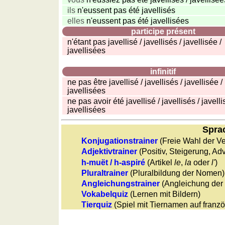
ils
n'eussent pas été javellisés
elles
n'eussent pas été javellisées
participe présent
n'étant pas javellisé / javellisés / javellisée /
javellisées
infinitif
ne pas être javellisé / javellisés / javellisée /
javellisées
ne pas avoir été javellisé / javellisés / javelli
javellisées
Sprac
Konjugationstrainer
(Freie Wahl der Ve
Adjektivtrainer
(Positiv, Steigerung, Ad
h-muët / h-aspiré
(Artikel
le
,
la
oder
l'
)
Pluraltrainer
(Pluralbildung der Nomen)
Angleichungstrainer
(Angleichung der
Vokabelquiz
(Lernen mit Bildern)
Tierquiz
(Spiel mit Tiernamen auf franzö