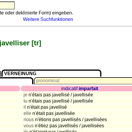
te oder deklinierte Form) eingeben.
Weitere Suchfunktionen
javelliser [tr]
VERNEINUNG
pronominal
indicatif
imparfait
je
n'étais pas javellisé / javellisée
tu
n'étais pas javellisé / javellisée
il
n'était pas javellisé
elle
n'était pas javellisée
nous
n'étions pas javellisés / javellisées
vous
n'étiez pas javellisés / javellisées
ils
n'étaient pas javellisés