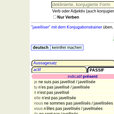
(Nomen)
Reisewortschatz
Angleichungstrainer
Spiel mit Zahlen
Verb oder Adjektiv (auch konjugier
(Nomen
Nur Verben
-
Adjektive)
"javelliser" mit dem Konjugationstrainer
üben.
Vokabelquiz
sonstiges
Puzzle
deutsch
keimfrei machen
Reisewortschatz
Spiel
Aussagesatz
mit
actif
Zahlen
PASSIF
indicatif
présent
Mehr
Sprachen
je
ne suis pas javellisé / javellisée
tu
n'es pas javellisé / javellisée
Deutsch
il
n'est pas javellisé
Englisch
elle
n'est pas javellisée
Französisch
nous
ne sommes pas javellisés / javellisées
Italienisch
vous
n'êtes pas javellisés / javellisées
Lateinisch
ils
ne sont pas javellisés