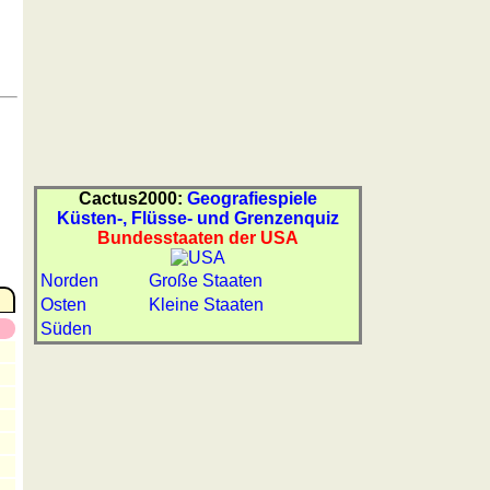
Cactus2000:
Geografiespiele
Küsten-, Flüsse- und Grenzenquiz
Bundesstaaten der USA
Norden
Große Staaten
Osten
Kleine Staaten
Süden