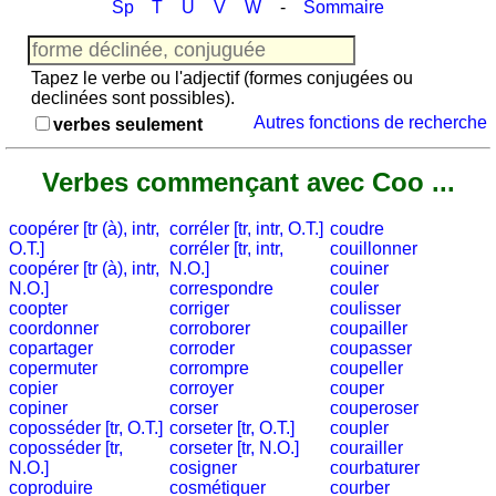
/
Sp
T
U
V
W
-
Sommaire
Jeu avec des nombres
h-
aspiré
Tapez le verbe ou l'adjectif (formes conjugées ou
Entraineur
declinées sont possibles).
de
Autres fonctions de recherche
verbes seulement
pluriel
(noms)
Verbes commençant avec Coo ...
Entraineur
d'accord
coopérer [tr (à), intr,
corréler [tr, intr, O.T.]
coudre
(noms
O.T.]
corréler [tr, intr,
couillonner
-
coopérer [tr (à), intr,
N.O.]
couiner
adjectifs)
N.O.]
correspondre
couler
coopter
corriger
coulisser
Quiz
coordonner
corroborer
coupailler
de
copartager
corroder
coupasser
vocabulaire
copermuter
corrompre
coupeller
copier
corroyer
couper
Autres
copiner
corser
couperoser
Puzzle
coposséder [tr, O.T.]
corseter [tr, O.T.]
coupler
coposséder [tr,
corseter [tr, N.O.]
courailler
Petit
N.O.]
cosigner
courbaturer
vocabulaire
coproduire
cosmétiquer
courber