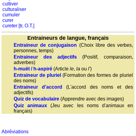
monnaie
cultiver
Quiz
culturaliser
de
cumuler
curer
villes
cureter [tr, O.T.]
et
pays
Entraineurs de langue, français
Plus
Entraineur de conjugaison
(Choix libre des verbes,
personnes, temps)
de
Entraineur
Entraineur des adjectifs
(Positif, comparaison,
jeux
de
adverbes)
mémoire
h-muët / h-aspiré
(Article
le
,
la
ou
l'
)
Entraineur
Entraineur de pluriel
(Formation des formes de pluriel
de
des noms)
Entraineur d'accord
(L'accord des noms et des
mathématiques
adjectifs)
Puzzle
Quiz de vocabulaire
(Apprendre avec des images)
Quiz
Quiz animaux
(Jeu avec les noms d'animaux en
animaux
français)
Trouvez
les
différences
Abréviations