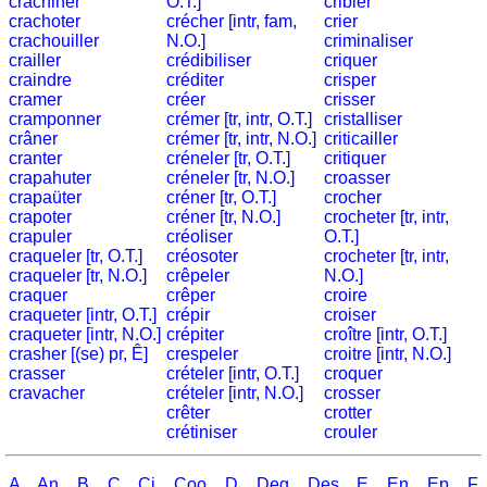
crachiner
O.T.]
cribler
Plaques
crachoter
crécher [intr, fam,
crier
crachouiller
N.O.]
criminaliser
d'immatriculation
crailler
crédibiliser
criquer
Coucher
craindre
créditer
crisper
du
cramer
créer
crisser
cramponner
crémer [tr, intr, O.T.]
cristalliser
soleil
crâner
crémer [tr, intr, N.O.]
criticailler
Balades
cranter
créneler [tr, O.T.]
critiquer
à
crapahuter
créneler [tr, N.O.]
croasser
crapaüter
créner [tr, O.T.]
crocher
vélo
crapoter
créner [tr, N.O.]
crocheter [tr, intr,
Petit
crapuler
créoliser
O.T.]
vocabulaire
craqueler [tr, O.T.]
créosoter
crocheter [tr, intr,
craqueler [tr, N.O.]
crêpeler
N.O.]
pour
craquer
crêper
croire
le
craqueter [intr, O.T.]
crépir
croiser
voyage
craqueter [intr, N.O.]
crépiter
croître [intr, O.T.]
(pdf)
crasher [(se) pr, Ê]
crespeler
croitre [intr, N.O.]
crasser
crételer [intr, O.T.]
croquer
JEUX
cravacher
crételer [intr, N.O.]
crosser
Géographie
crêter
crotter
crétiniser
crouler
Quiz
de
A
An
B
C
Ci
Coo
D
Deg
Des
E
En
Ep
F