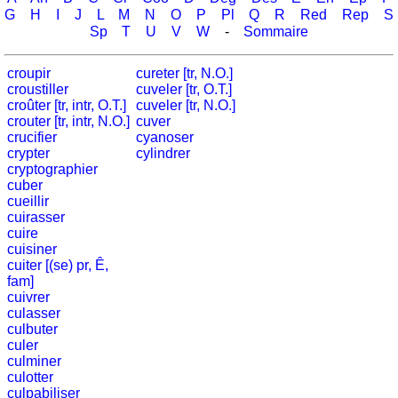
côtes
G
H
I
J
L
M
N
O
P
Pl
Q
R
Red
Rep
S
et
Sp
T
U
V
W
-
Sommaire
fleuves
Quiz
croupir
cureter [tr, N.O.]
de
croustiller
cuveler [tr, O.T.]
croûter [tr, intr, O.T.]
cuveler [tr, N.O.]
géographie
crouter [tr, intr, N.O.]
cuver
Quiz
crucifier
cyanoser
des
crypter
cylindrer
cryptographier
pays
cuber
Quiz
cueillir
des
cuirasser
fleuves
cuire
cuisiner
et
cuiter [(se) pr, Ê,
des
fam]
villes
cuivrer
culasser
Quiz
culbuter
des
culer
drapeaux,
culminer
culotter
blasons,
culpabiliser