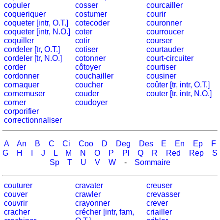
Jeu
copuler
cosser
courcailler
coqueriquer
costumer
courir
avec
coqueter [intr, O.T.]
cotecoder
couronner
des
coqueter [intr, N.O.]
coter
courroucer
nombres
coquiller
cotir
courser
cordeler [tr, O.T.]
cotiser
courtauder
Plus
cordeler [tr, N.O.]
cotonner
court-circuiter
de
corder
côtoyer
courtiser
langues
allemand
cordonner
couchailler
cousiner
cornaquer
coucher
coûter [tr, intr, O.T.]
anglais
cornemuser
couder
couter [tr, intr, N.O.]
espagnol
corner
coudoyer
français
corporifier
correctionnaliser
italien
latin
A
An
B
C
Ci
Coo
D
Deg
Des
E
En
Ep
F
portugais
G
H
I
J
L
M
N
O
P
Pl
Q
R
Red
Rep
S
roumain
Sp
T
U
V
W
-
Sommaire
néerlandais
Utilités
couturer
cravater
creuser
couver
crawler
crevasser
couvrir
crayonner
crever
Convertisseurs
cracher
crécher [intr, fam,
criailler
d'unités