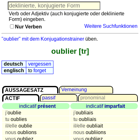
(Nomen)
Reisewortschatz
Angleichungstrainer
Spiel mit Zahlen
Verb oder Adjektiv (auch konjugierte oder deklinierte
(Nomen
Form) eingeben.
-
Weitere Suchfunktionen
Nur Verben
Adjektive)
"oublier" mit dem Konjugationstrainer
üben.
Vokabelquiz
sonstiges
oublier [tr]
Puzzle
Reisewortschatz
deutsch
vergessen
englisch
to
forget
Spiel
mit
Zahlen
Verneinung
AUSSAGESATZ
Mehr
passif
pronominal
ACTIF
Sprachen
indicatif
présent
indicatif
imparfait
Deutsch
j'
oublie
j'
oubliais
Englisch
tu
oublies
tu
oubliais
Französisch
il/elle
oublie
il/elle
oubliait
Italienisch
nous
oublions
nous
oubliions
vous
oubliez
vous
oubliiez
Lateinisch