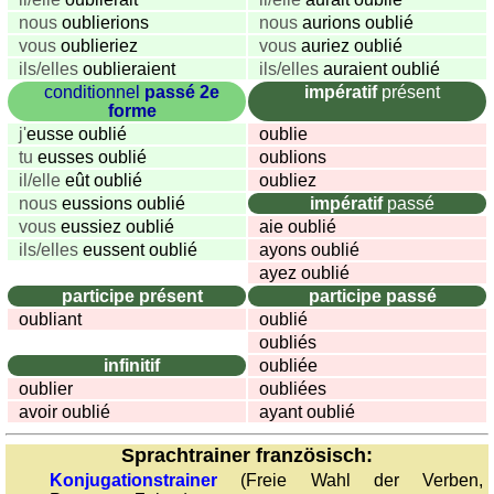
nous
oublierions
nous
aurions oublié
vous
oublieriez
vous
auriez oublié
ils/elles
oublieraient
ils/elles
auraient oublié
conditionnel
passé 2e
impératif
présent
forme
j'
eusse oublié
oublie
tu
eusses oublié
oublions
il/elle
eût oublié
oubliez
nous
eussions oublié
impératif
passé
vous
eussiez oublié
aie oublié
ils/elles
eussent oublié
ayons oublié
ayez oublié
participe présent
participe passé
oubliant
oublié
oubliés
infinitif
oubliée
oublier
oubliées
avoir oublié
ayant oublié
Sprachtrainer französisch:
Konjugationstrainer
(Freie Wahl der Verben,