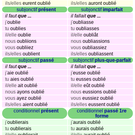
und
ils/elles
eurent oublié
ils/elles
auront oublié
Städtequiz
subjonctif
présent
subjonctif
imparfait
Flaggen-,
il faut
que ...
il fallait
que ...
Wappen-
j'
oublie
j'
oubliasse
und
tu
oublies
tu
oubliasses
il/elle
oublie
il/elle
oubliât
Münzenquiz
nous
oubliions
nous
oubliassions
Städte-
vous
oubliiez
vous
oubliassiez
und
ils/elles
oublient
ils/elles
oubliassent
Länderquiz
subjonctif
passé
subjonctif
plus-que-parfait
weitere
il faut
que ...
il fallait
que ...
Spiele
Gehirntraining
j'
aie oublié
j'
eusse oublié
tu
aies oublié
tu
eusses oublié
Rechentrainer
il/elle
ait oublié
il/elle
eût oublié
Puzzle
nous
ayons oublié
nous
eussions oublié
Quiz
vous
ayez oublié
vous
eussiez oublié
Suchbild
ils/elles
aient oublié
ils/elles
eussent oublié
Tierquiz
conditionnel
présent
conditionnel
passé 1re
forme
j'
oublierais
j'
aurais oublié
tu
oublierais
tu
aurais oublié
il/elle
oublierait
il/elle
aurait oublié