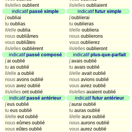
ils/elles
oublient
ils/elles
oubliaient
Niederländisch
indicatif
passé simple
indicatif
futur simple
Portugiesisch
j'
oubliai
j'
oublierai
Rumänisch
tu
oublias
tu
oublieras
Spanisch
il/elle
oublia
il/elle
oubliera
nous
oubliâmes
nous
oublierons
Nützliches
vous
oubliâtes
vous
oublierez
ils/elles
oublièrent
ils/elles
oublieront
Umrechner
indicatif
passé composé
indicatif
plus-que-parfait
Autokennzeichen
j'
ai oublié
j'
avais oublié
Sonnenstand
tu
as oublié
tu
avais oublié
Fahrradtouren
il/elle
a oublié
il/elle
avait oublié
Reisewortschatz
nous
avons oublié
nous
avions oublié
vous
avez oublié
vous
aviez oublié
SPIELE
ils/elles
ont oublié
ils/elles
avaient oublié
Geografie
indicatif
passé antérieur
indicatif
futur antérieur
Küstenquiz
j'
eus oublié
j'
aurai oublié
Geografiequiz
tu
eus oublié
tu
auras oublié
il/elle
eut oublié
il/elle
aura oublié
Länderquiz
nous
eûmes oublié
nous
aurons oublié
Flüsse-
vous
eûtes oublié
vous
aurez oublié