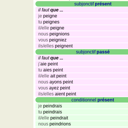
und
subjonctif
présent
Städtequiz
il faut
que ...
Flaggen-,
je
peigne
Wappen-
tu
peignes
und
il/elle
peigne
Münzenquiz
nous
peignions
vous
peigniez
Städte-
ils/elles
peignent
und
subjonctif
passé
Länderquiz
il faut
que ...
weitere
j'
aie peint
Spiele
Gehirntraining
tu
aies peint
Rechentrainer
il/elle
ait peint
nous
ayons peint
Puzzle
vous
ayez peint
Quiz
ils/elles
aient peint
Suchbild
conditionnel
présent
Tierquiz
je
peindrais
tu
peindrais
il/elle
peindrait
nous
peindrions