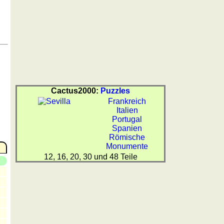
Cactus2000:
Puzzles
Frankreich
Italien
Portugal
Spanien
Römische
Monumente
12, 16, 20, 30 und 48 Teile