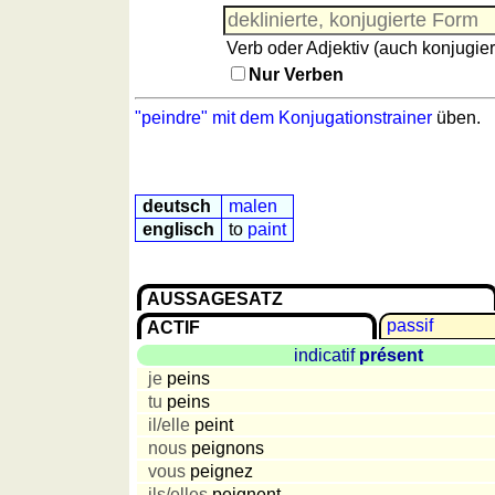
(Nomen)
Reisewortschatz
Angleichungstrainer
Spiel mit Zahlen
Verb oder Adjektiv (auch konjugier
(Nomen
Nur Verben
-
Adjektive)
"peindre" mit dem Konjugationstrainer
üben.
Vokabelquiz
sonstiges
Puzzle
deutsch
malen
Reisewortschatz
englisch
to
paint
Spiel
mit
AUSSAGESATZ
Zahlen
passif
ACTIF
Mehr
Sprachen
indicatif
présent
je
peins
Deutsch
tu
peins
Englisch
il/elle
peint
Französisch
nous
peignons
Italienisch
vous
peignez
Lateinisch
ils/elles
peignent