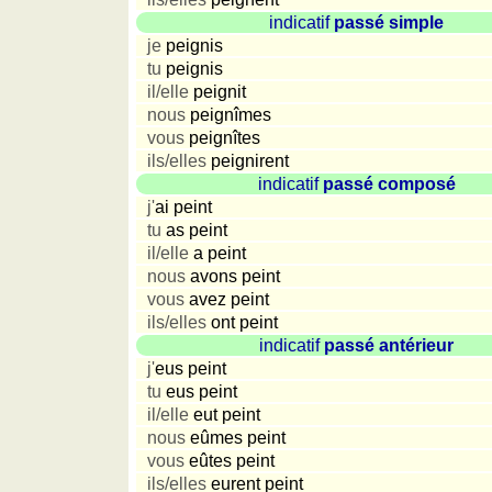
indicatif
passé simple
Niederländisch
je
peignis
Portugiesisch
tu
peignis
Rumänisch
il/elle
peignit
Spanisch
nous
peignîmes
Nützliches
vous
peignîtes
ils/elles
peignirent
indicatif
passé composé
Umrechner
j'
ai peint
Autokennzeichen
tu
as peint
Sonnenstand
il/elle
a peint
Fahrradtouren
nous
avons peint
Reisewortschatz
vous
avez peint
ils/elles
ont peint
SPIELE
indicatif
passé antérieur
Geografie
j'
eus peint
Küstenquiz
tu
eus peint
Geografiequiz
il/elle
eut peint
nous
eûmes peint
Länderquiz
vous
eûtes peint
Flüsse-
ils/elles
eurent peint