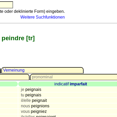
te oder deklinierte Form) eingeben.
Weitere Suchfunktionen
peindre [tr]
Verneinung
pronominal
indicatif
imparfait
je
peignais
tu
peignais
il/elle
peignait
nous
peignions
vous
peigniez
ils/elles
peignaient