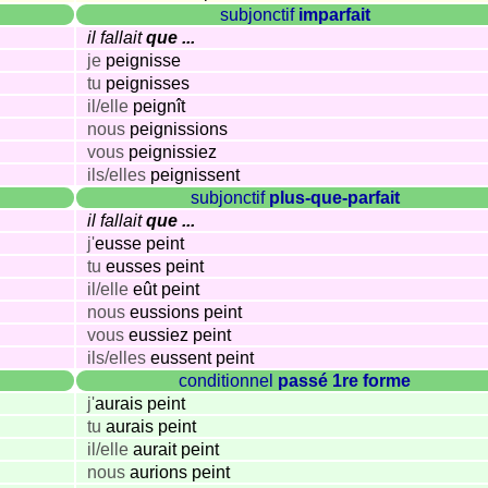
subjonctif
imparfait
il fallait
que ...
je
peignisse
tu
peignisses
il/elle
peignît
nous
peignissions
vous
peignissiez
ils/elles
peignissent
subjonctif
plus-que-parfait
il fallait
que ...
j'
eusse peint
tu
eusses peint
il/elle
eût peint
nous
eussions peint
vous
eussiez peint
ils/elles
eussent peint
conditionnel
passé 1re forme
j'
aurais peint
tu
aurais peint
il/elle
aurait peint
nous
aurions peint