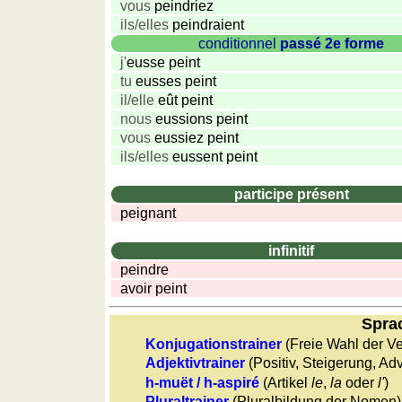
vous
peindriez
ils/elles
peindraient
conditionnel
passé 2e forme
j'
eusse peint
tu
eusses peint
il/elle
eût peint
nous
eussions peint
vous
eussiez peint
ils/elles
eussent peint
participe présent
peignant
infinitif
peindre
avoir peint
Sprac
Konjugationstrainer
(Freie Wahl der Ve
Adjektivtrainer
(Positiv, Steigerung, Ad
h-muët / h-aspiré
(Artikel
le
,
la
oder
l'
)
Pluraltrainer
(Pluralbildung der Nomen)