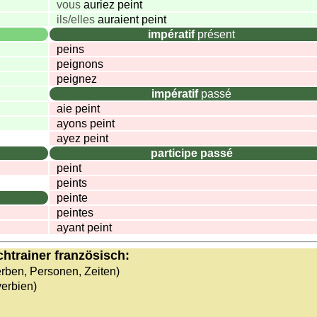
vous
auriez peint
ils/elles
auraient peint
impératif
présent
peins
peignons
peignez
impératif
passé
aie peint
ayons peint
ayez peint
participe passé
peint
peints
peinte
peintes
ayant peint
htrainer französisch:
rben, Personen, Zeiten)
verbien)