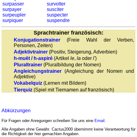
surpasser
survolter
surpayer
susciter
surpeupler
suspecter
surpiquer
suspendre
Sprachtrainer französisch:
Konjugationstrainer
(Freie Wahl der Verben,
Personen, Zeiten)
Adjektivtrainer
(Positiv, Steigerung, Adverbien)
h-muët / h-aspiré
(Artikel
le
,
la
oder
l'
)
Pluraltrainer
(Pluralbildung der Nomen)
Angleichungstrainer
(Angleichung der Nomen und
Adjektive)
Vokabelquiz
(Lernen mit Bildern)
Tierquiz
(Spiel mit Tiernamen auf französisch)
Abkürzungen
Für Fragen oder Anregungen schreiben Sie uns eine
Email
.
Alle Angaben ohne Gewähr. Cactus2000 übernimmt keine Verantwortung für
die Richtigkeit der hier gemachten Angaben.