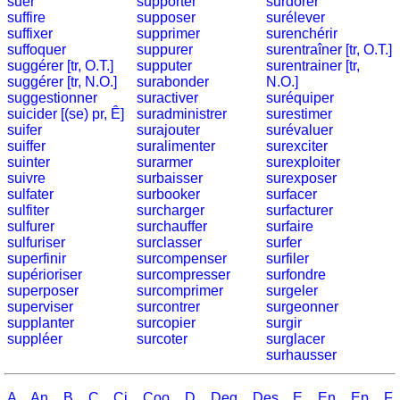
und
suer
supporter
surdorer
suffire
supposer
surélever
Städtequiz
suffixer
supprimer
surenchérir
Flaggen-,
suffoquer
suppurer
surentraîner [tr, O.T.]
Wappen-
suggérer [tr, O.T.]
supputer
surentrainer [tr,
suggérer [tr, N.O.]
surabonder
N.O.]
und
suggestionner
suractiver
suréquiper
Münzenquiz
suicider [(se) pr, Ê]
suradministrer
surestimer
Städte-
suifer
surajouter
surévaluer
suiffer
und
suralimenter
surexciter
suinter
surarmer
surexploiter
Länderquiz
suivre
surbaisser
surexposer
weitere
sulfater
surbooker
surfacer
sulfiter
surcharger
surfacturer
Spiele
Gehirntraining
sulfurer
surchauffer
surfaire
Rechentrainer
sulfuriser
surclasser
surfer
superfinir
surcompenser
surfiler
Puzzle
supérioriser
surcompresser
surfondre
Quiz
superposer
surcomprimer
surgeler
Suchbild
superviser
surcontrer
surgeonner
supplanter
surcopier
surgir
Tierquiz
suppléer
surcoter
surglacer
surhausser
A
An
B
C
Ci
Coo
D
Deg
Des
E
En
Ep
F