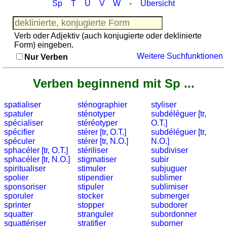
(Nomen)
Sp
T
U
V
W
-
Übersicht
Reisewortschatz
Angleichungstrainer
Spiel mit Zahlen
(Nomen
Verb oder Adjektiv (auch konjugierte oder deklinierte
-
Form) eingeben.
Adjektive)
Weitere Suchfunktionen
Nur Verben
Vokabelquiz
sonstiges
Verben beginnend mit Sp ...
Puzzle
Reisewortschatz
spatialiser
sténographier
styliser
spatuler
sténotyper
subdéléguer [tr,
Spiel
spécialiser
stéréotyper
O.T.]
mit
spécifier
stérer [tr, O.T.]
subdéléguer [tr,
Zahlen
spéculer
stérer [tr, N.O.]
N.O.]
sphacéler [tr, O.T.]
stériliser
subdiviser
Mehr
sphacéler [tr, N.O.]
stigmatiser
subir
Sprachen
spiritualiser
stimuler
subjuguer
Deutsch
spolier
stipendier
sublimer
sponsoriser
stipuler
sublimiser
Englisch
sporuler
stocker
submerger
Französisch
sprinter
stopper
subodorer
Italienisch
squatter
stranguler
subordonner
squattériser
stratifier
suborner
Lateinisch