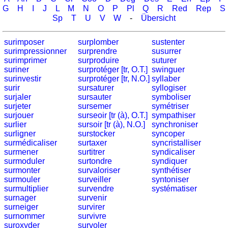
G
H
I
J
L
M
N
O
P
Pl
Q
R
Red
Rep
S
Sp
T
U
V
W
-
Übersicht
surimposer
surplomber
sustenter
surimpressionner
surprendre
susurrer
surimprimer
surproduire
suturer
suriner
surprotéger [tr, O.T.]
swinguer
surinvestir
surprotéger [tr, N.O.]
syllaber
surir
sursaturer
syllogiser
surjaler
sursauter
symboliser
surjeter
sursemer
symétriser
surjouer
surseoir [tr (à), O.T.]
sympathiser
surlier
sursoir [tr (à), N.O.]
synchroniser
surligner
surstocker
syncoper
surmédicaliser
surtaxer
syncristalliser
surmener
surtitrer
syndicaliser
surmoduler
surtondre
syndiquer
surmonter
survaloriser
synthétiser
surmouler
surveiller
syntoniser
surmultiplier
survendre
systématiser
surnager
survenir
surneiger
survirer
surnommer
survivre
suroxyder
survoler